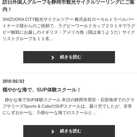
訪日外国人グループを静岡市観光サイクルツーリングにご案
内！
SHIZUOKA CITY観光サイクルツアー 株式会社ローカルトラベルパー
トナーズ様からのご依頼で、ラグビーワールドカップ２０１９でラグ
ビー観戦にお越しのイギリス・アメリカ他（国は違うようだ）サイク
リストグループを１１名…
続きを読む
2019/06/02
穏やかな海で、SUP体験スクール！
静かな海でSUP体験スクール 本日の静岡市用宗・石部海岸でのクラ
ブサリーズSports & CafeのSUPスクールは、曇り空でしたが、非常
にしずおか〜な、💦静か〜な海でのスクールと…
続きを読む