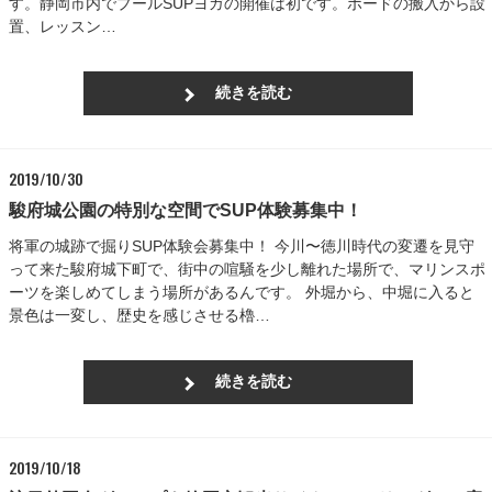
す。静岡市内でプールSUPヨガの開催は初です。ボードの搬入から設
置、レッスン…
続きを読む
2019/10/30
駿府城公園の特別な空間でSUP体験募集中！
将軍の城跡で掘りSUP体験会募集中！ 今川〜徳川時代の変遷を見守
って来た駿府城下町で、街中の喧騒を少し離れた場所で、マリンスポ
ーツを楽しめてしまう場所があるんです。 外堀から、中堀に入ると
景色は一変し、歴史を感じさせる櫓…
続きを読む
2019/10/18