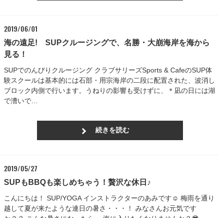
2019/06/01
海の遠足! SUPクルージングで、名勝・大崩海岸を海から
見る！
SUPでのんびりクルージング クラブサリーズSports & CafeのSUP体
験スクールは基本的には石部・用宗海岸の二段に配置された、波消し
ブロック内側で行います。うねりの影響も受けずに、＊凪の日には湖
で漕いで…
続きを読む
2019/05/27
SUPもBBQも楽しめちゃう！贅沢な休日♪
こんにちは！ SUP/YOGA インストラクターのあみです☺ 梅雨を通り
越して夏が来たような連日の暑さ・・・！ みなさんお元気です