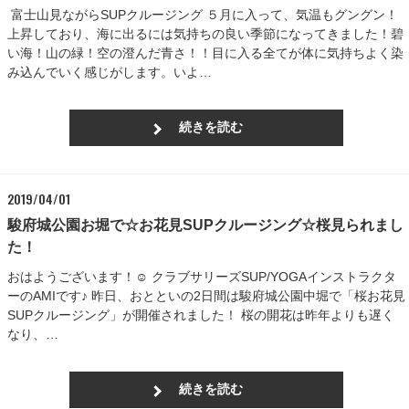
富士山見ながらSUPクルージング ５月に入って、気温もグングン！
上昇しており、海に出るには気持ちの良い季節になってきました！碧
い海！山の緑！空の澄んだ青さ！！目に入る全てが体に気持ちよく染
み込んでいく感じがします。いよ…
続きを読む
2019/04/01
駿府城公園お堀で☆お花見SUPクルージング☆桜見られまし
た！
おはようございます！☺ クラブサリーズSUP/YOGAインストラクタ
ーのAMIです♪ 昨日、おとといの2日間は駿府城公園中堀で「桜お花見
SUPクルージング」が開催されました！ 桜の開花は昨年よりも遅く
なり、…
続きを読む