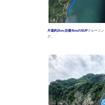
片道約2km,往復4kmのSUP
クルージン
グ。