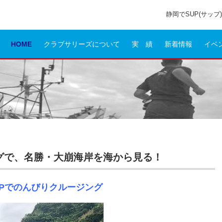
静岡でSUP(サッ
HOME
クラブサリーズについて
実 績
新着情報
イベ
ングで、名勝・大崩海岸を海から見る！
UPでのんびりクルージング