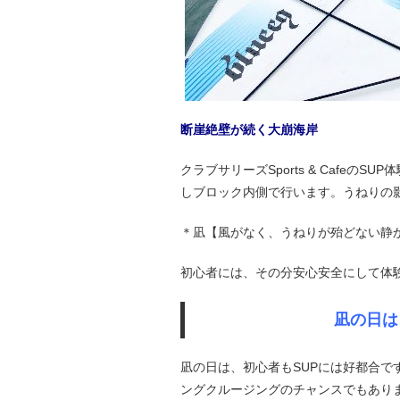
断崖絶壁が続く大崩海岸
クラブサリーズSports & Cafe
しブロック内側で行います。うねりの
＊凪【風がなく、うねりが殆どない静
初心者には、その分安心安全にして体
凪の日は
凪の日は、初心者もSUPには好都合
ングクルージングのチャンスでもあります。