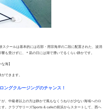
のSUP体験スクールは基本的には石部・用宗海岸の二段に配置された、波消
影響も受けずに、＊凪の日には湖で漕いでるくらい静かです。
かな海】
験ができます。
ロングクルージングのチャンス！
ですが、中級者以上の方は静かで風もなくうねりが少ない海域へのロ
クラブサリーズSports & cafeの前浜からスタートして、西へ