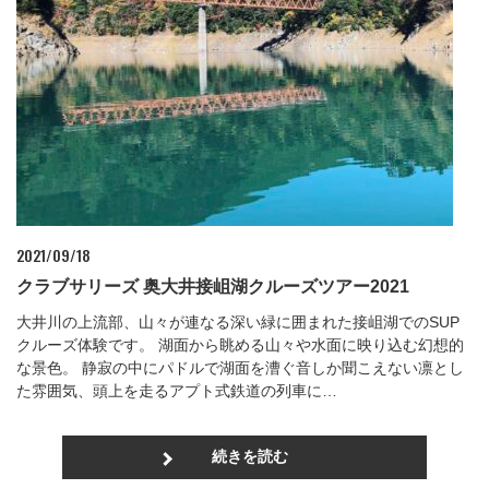
2021/09/18
クラブサリーズ 奥大井接岨湖クルーズツアー2021
大井川の上流部、山々が連なる深い緑に囲まれた接岨湖でのSUP
クルーズ体験です。 湖面から眺める山々や水面に映り込む幻想的
な景色。 静寂の中にパドルで湖面を漕ぐ音しか聞こえない凛とし
た雰囲気、頭上を走るアプト式鉄道の列車に…
続きを読む