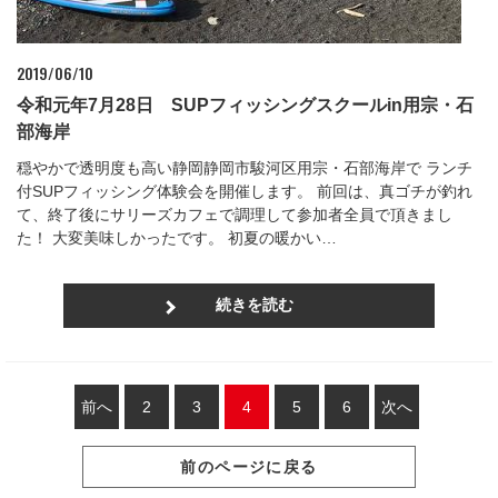
2019/06/10
令和元年7月28日 SUPフィッシングスクールin用宗・石
部海岸
穏やかで透明度も高い静岡静岡市駿河区用宗・石部海岸で ランチ
付SUPフィッシング体験会を開催します。 前回は、真ゴチが釣れ
て、終了後にサリーズカフェで調理して参加者全員で頂きまし
た！ 大変美味しかったです。 初夏の暖かい…
続きを読む
前へ
2
3
4
5
6
次へ
前のページに戻る