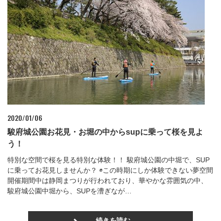
2020/01/06
駿府城公園お花見・お堀の中からsupに乗って桜を見よ
う！
特別な空間で桜を見る特別な体験！！ 駿府城公園の中堀で、SUP
に乗ってお花見しませんか？ ◉この時期にしか体験できない夢空間
開催期間中は静岡まつりが行われており、華やかな雰囲気の中、
駿府城公園中堀から、SUPを漕ぎなが…
続きを読む