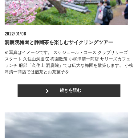
2022/01/06
洞慶院梅園と静岡茶を楽しむサイクリングツアー
※写真はイメージです。 スケジュール・コース クラブサリーズ
スタート 久住山洞慶院 梅園散策 小柳津清一商店 サリーズカフェ
ランチ 服部「久住山 洞慶院」では広大な梅園を散策します。 小柳
津清一商店では煎茶とお茶菓子を…
続きを読む