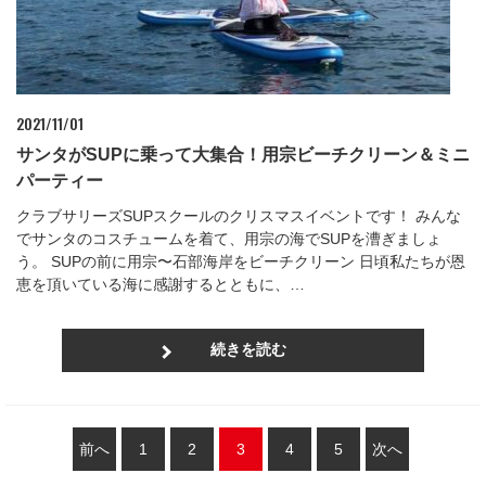
2021/11/01
サンタがSUPに乗って大集合！用宗ビーチクリーン＆ミニ
パーティー
クラブサリーズSUPスクールのクリスマスイベントです！ みんな
でサンタのコスチュームを着て、用宗の海でSUPを漕ぎましょ
う。 SUPの前に用宗〜石部海岸をビーチクリーン 日頃私たちが恩
恵を頂いている海に感謝するとともに、…
続きを読む
前へ
1
2
3
4
5
次へ