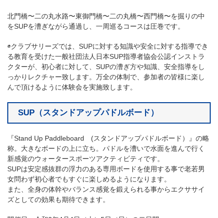
北門橋〜二の丸水路〜東御門橋〜二の丸橋〜西門橋〜を掘りの中
をSUPを漕ぎながら通過し、一周巡るコースは圧巻です。
◉クラブサリーズでは、SUPに対する知識や安全に対する指導でき
る教育を受けた一般社団法人日本SUP指導者協会公認インストラ
クターが、初心者に対して、SUPの漕ぎ方や知識、安全指導をし
っかりレクチャー致します。万全の体制で、参加者の皆様に楽し
んで頂けるように体験会を実施致します。
SUP（スタンドアップパドルボード）
『Stand Up Paddleboard (スタンドアップパドルボード）』の略
称。大きなボードの上に立ち。パドルを漕いで水面を進んで行く
新感覚のウォータースポーツアクティビティです。
SUPは安定感抜群の浮力のある専用ボードを使用する事で老若男
女問わず初心者でもすぐに楽しめるようになります。
また、全身の体幹やバランス感覚を鍛えられる事からエクササイ
ズとしての効果も期待できます。