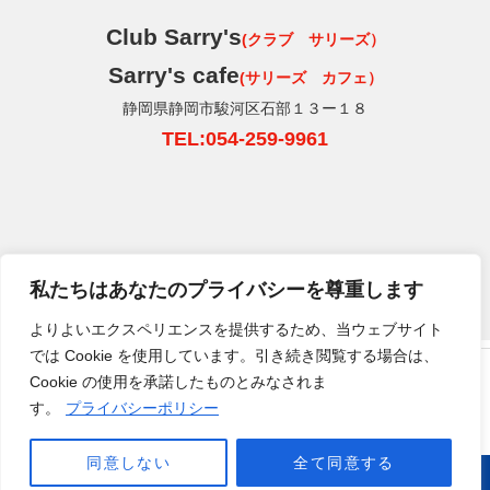
Club Sarry's
(クラブ サリーズ）
Sarry's cafe
(サリーズ カフェ）
静岡県静岡市駿河区石部１３ー１８
TEL:054-259-9961
私たちはあなたのプライバシーを尊重します
よりよいエクスペリエンスを提供するため、当ウェブサイト
では Cookie を使用しています。引き続き閲覧する場合は、
HOME
クラブサリーズについて
運営会社
サイトについて
クラブサリーズSports&Cafe
Cookie の使用を承諾したものとみなされま
プライバシーポリシー
お問い合わせ
静岡県静岡市駿河区石部13ー18 TEL
054-291-
す。
プライバシーポリシー
5115
営業時間: 月・水〜日10:00〜17:00 定休日:
火曜日
Copyright © Running station. All Rights Reserved.
同意しない
全て同意する