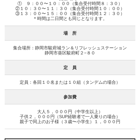
① ９：００〜１０：００（集合受付時間８：３０）
②１０：３０〜１１：３０（集合受付時間１０：００）
③１３：００〜１５：００（集合受付時間１２：３０）
＊時間は二日間とも同じとなります。
場 所
集合場所：静岡市駿府城ラン＆リフレッシュステーション
静岡市葵区駿府町２−８０
定 員
定員：各回１０名または１０組（タンデムの場合）
参加費
大人５，０００円（中学生以上）
子供２，０００円（SUP経験者で一人乗りの場合）
親子で同上のお子様（３歳〜小学生）１，０００円