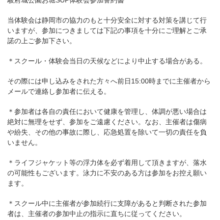
駿府城公園お堀SUP体験会参加誓約書
当体験会は静岡市の協力のもと十分安全に対する対策を講じて行
いますが、参加につきましては下記の事項を十分にご理解とご承
諾の上ご参加下さい。
＊スクール・体験会当日の天候などにより中止する場合がある。
その際には申し込みをされた方々へ前日15:00時までに主催者から
メールで連絡し参加者に伝える。
＊参加者は各自の責任において健康を管理し、体調が悪い場合は
絶対に無理をせず、参加をご遠慮ください。なお、主催者は傷病
や紛失、その他の事故に際し、応急処置を除いて一切の責任を負
いません。
＊ライフジャケット等の浮力体を必ず着用して頂きますが、落水
の可能性もございます。泳力に不安のある方は参加をお控え願い
ます。
＊スクール中に主催者が参加続行に支障があると判断された参加
者は、主催者の参加中止の指示に直ちに従ってください。