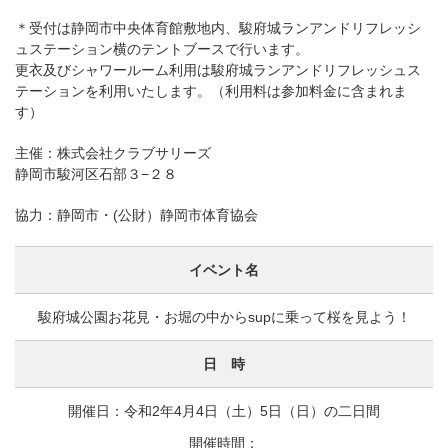
＊受付は静岡市中央体育館敷地内、駿府城ランアンドリフレッシ
ュステーション横のテントブースで行います。
更衣及びシャワールーム利用は駿府城ランアンドリフレッシュス
テーションを利用いたします。（利用料は参加料金に含まれま
す）
主催：株式会社クラブサリーズ
静岡市駿河区石部３−２８
協力：静岡市・(公財）静岡市体育協会
イベント名
駿府城公園お花見・お堀の中からsupに乗って桜を見よう！
日 時
開催日：令和2年4月4日（土）5日（日）の二日間
開催時間：