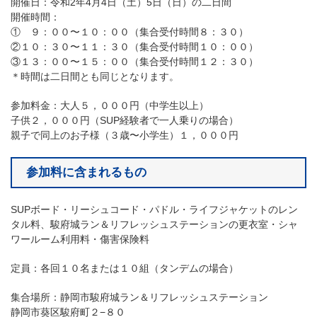
開催日：令和2年4月4日（土）5日（日）の二日間
開催時間：
① ９：００〜１０：００（集合受付時間８：３０）
②１０：３０〜１１：３０（集合受付時間１０：００）
③１３：００〜１５：００（集合受付時間１２：３０）
＊時間は二日間とも同じとなります。
参加料金：大人５，０００円（中学生以上）
子供２，０００円（SUP経験者で一人乗りの場合）
親子で同上のお子様（３歳〜小学生）１，０００円
参加料に含まれるもの
SUPボード・リーシュコード・パドル・ライフジャケットのレン
タル料、駿府城ラン＆リフレッシュステーションの更衣室・シャ
ワールーム利用料・傷害保険料
定員：各回１０名または１０組（タンデムの場合）
集合場所：静岡市駿府城ラン＆リフレッシュステーション
静岡市葵区駿府町２−８０