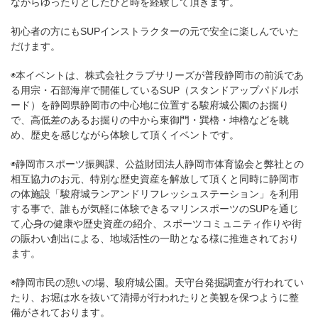
ながらゆったりとしたひと時を経験して頂きます。
初心者の方にもSUPインストラクターの元で安全に楽しんでいた
だけます。
◉本イベントは、株式会社クラブサリーズが普段静岡市の前浜であ
る用宗・石部海岸で開催しているSUP（スタンドアップパドルボ
ード）を静岡県静岡市の中心地に位置する駿府城公園のお掘り
で、高低差のあるお掘りの中から東御門・巽櫓・坤櫓などを眺
め、歴史を感じながら体験して頂くイベントです。
◉静岡市スポーツ振興課、公益財団法人静岡市体育協会と弊社との
相互協力のお元、特別な歴史資産を解放して頂くと同時に静岡市
の体施設「駿府城ランアンドリフレッシュステーション」を利用
する事で、誰もが気軽に体験できるマリンスポーツのSUPを通じ
て,心身の健康や歴史資産の紹介、スポーツコミュニティ作りや街
の賑わい創出による、地域活性の一助となる様に推進されており
ます。
◉静岡市民の憩いの場、駿府城公園。天守台発掘調査が行われてい
たり、お堀は水を抜いて清掃が行われたりと美観を保つように整
備がされております。