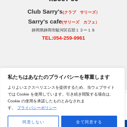
Club Sarry's
(クラブ サリーズ）
Sarry's cafe
(サリーズ カフェ）
静岡県静岡市駿河区石部１３ー１８
TEL:054-259-9961
私たちはあなたのプライバシーを尊重します
よりよいエクスペリエンスを提供するため、当ウェブサイト
では Cookie を使用しています。引き続き閲覧する場合は、
HOME
クラブサリーズについて
運営会社
サイトについて
クラブサリーズSports&Cafe
Cookie の使用を承諾したものとみなされま
プライバシーポリシー
お問い合わせ
静岡県静岡市駿河区石部13ー18 TEL
054-291-
す。
プライバシーポリシー
5115
営業時間: 月・水〜日10:00〜17:00 定休日:
火曜日
Copyright © Running station. All Rights Reserved.
同意しない
全て同意する