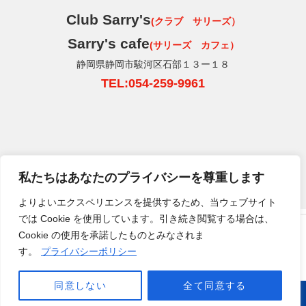
Club Sarry's
(クラブ サリーズ）
Sarry's cafe
(サリーズ カフェ）
静岡県静岡市駿河区石部１３ー１８
TEL:054-259-9961
私たちはあなたのプライバシーを尊重します
よりよいエクスペリエンスを提供するため、当ウェブサイト
では Cookie を使用しています。引き続き閲覧する場合は、
HOME
クラブサリーズについて
運営会社
サイトについて
クラブサリーズSports&Cafe
Cookie の使用を承諾したものとみなされま
プライバシーポリシー
お問い合わせ
静岡県静岡市駿河区石部13ー18 TEL
054-291-
す。
プライバシーポリシー
5115
営業時間: 月・水〜日10:00〜17:00 定休日:
火曜日
Copyright © Running station. All Rights Reserved.
同意しない
全て同意する