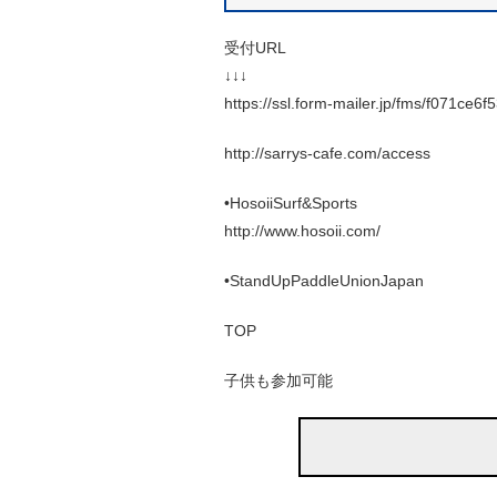
受付URL
↓↓↓
https://ssl.form-mailer.jp/fms/f071ce6
http://sarrys-cafe.com/access
•HosoiiSurf&Sports
http://www.hosoii.com/
•StandUpPaddleUnionJapan
TOP
子供も参加可能