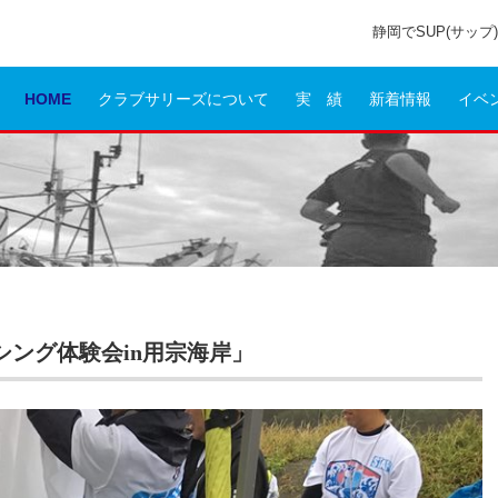
静岡でSUP(サッ
HOME
クラブサリーズについて
実 績
新着情報
イベ
シング体験会in用宗海岸」