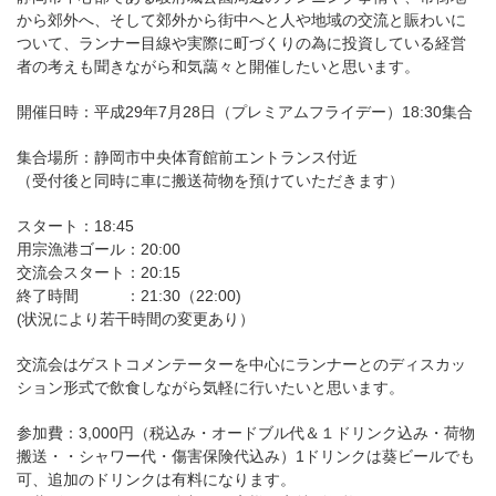
から郊外へ、そして郊外から街中へと人や地域の交流と賑わいに
ついて、ランナー目線や実際に町づくりの為に投資している経営
者の考えも聞きながら和気藹々と開催したいと思います。
開催日時：平成29年7月28日（プレミアムフライデー）18:30集合
集合場所：静岡市中央体育館前エントランス付近
（受付後と同時に車に搬送荷物を預けていただきます）
スタート：18:45
用宗漁港ゴール：20:00
交流会スタート：20:15
終了時間 ：21:30（22:00)
(状況により若干時間の変更あり）
交流会はゲストコメンテーターを中心にランナーとのディスカッ
ション形式で飲食しながら気軽に行いたいと思います。
参加費：3,000円（税込み・オードブル代＆１ドリンク込み・荷物
搬送・・シャワー代・傷害保険代込み）1ドリンクは葵ビールでも
可、追加のドリンクは有料になります。