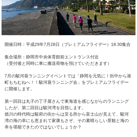
開催日時：平成29年7月28日（プレミアムフライデー）18:30集合
集合場所：静岡市中央体育館前エントランス付近
（受付後と同時に車に搬送荷物を預けていただきます）
7月の駿河葵ランニングイベントでは「静岡を元気に！街中から港
町もちむねへ！！駿河葵ランニング会」をプレミアムフライデー
に開催します。
第一回目は丸子の丁子屋さんで東海道を感じながらのランニング
したが、第二回目は駿河湾を目指します。
徳川の時代時は駿府の街からは至る所から富士山が見えて、駿河
湾の海の幸にも恵まれて家康もさぞ、その素晴らしい景観と海の
幸を堪能できたのではないでしょうか？