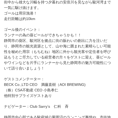
街中から雄大な川幅を持つ夕暮れの安倍川を見ながら駿河湾まで
一気に駆け抜けます。
ゴールは用宗漁港！
走行距離は約10km
ゴール後のイベント：
ランナーの為の葵ビールができちゃうかも！！
静岡市の葵区、駿河区を拠点に街の賑わいの創出に力を注いだ
り、静岡市の観光資源として、山や海に囲まれた素晴らしい可能
性を秘めた用宗（もちむね）地区に外から観光客や定住者を呼び
込もうとご尽力している経営者の方々をゲストに迎え、葵ビール
やワインなどを片手にランナーから見た静岡市の魅力可能性につ
いて語り合いましょう！
ゲストコメンテーター：
BECK Co.,LTD CEO 満藤直樹（AOI BREWING)
（株）CSA不動産 CEO 小島孝仁
他特別サプライズゲストあり
ナビゲーター：Club Sarry’s 仁科 斉
静岡市中心部である駿府城公園周辺のランニング事情や、市街地