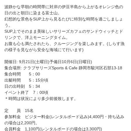
波静かな早朝の時間帯に対岸の伊豆半島から上がるオレンジ色の
日の出と朝日に染まる富士山。
幻想的な景色をSUP上から見るたびに特別な時間を過ごしましょ
う。
SUP上でそのまま美味しいサリーズカフェのサンドウィッチとド
リンクで、洋上モーニングタイム。
お腹も心も満たされたら、クルージングを楽しみます。(しらす漁
の様子を見ながら安全な海域にて行います)
開催日: 9月21日(土曜日)予備日10月6日(日曜日)
集合場所: クラブサリーズSports & Cafe 静岡市駿河区石部13-18
集合時間 5：00
出艇時間 5：15分頃
日の出時刻 5：34
イベント終了 7：00頃
＊時間は状況により多少前後致します。
定 員 15名
参加料金 ビジター料金(レンタルボード込み)4,400円・持ち込み
の場合は2,200円。
会員料金 1,100円(レンタルボードの場合は3,300円)