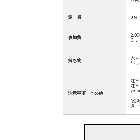
定 員
8名
2,0
参加費
※レ
大き
持ち物
*レ
駐車
駐車
ya
注意事項・その他
*妊
きま