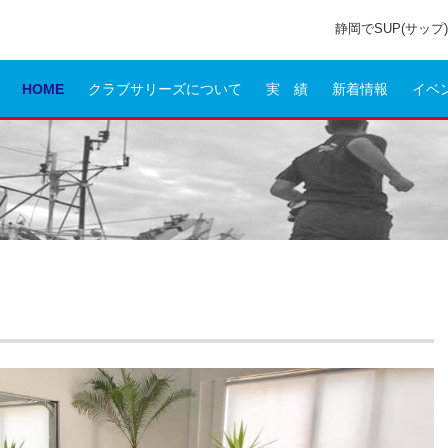
静岡でSUP(サッ
HOME
クラブサリーズについて
実 績
新着情報
イベ