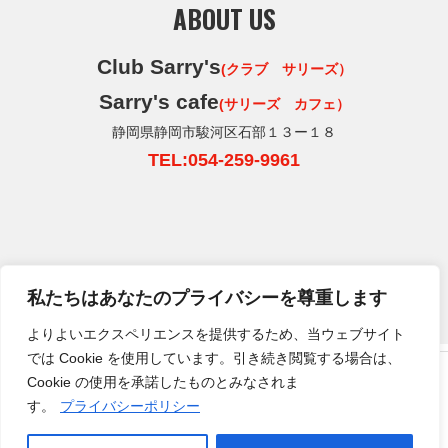
ABOUT US
Club Sarry's
(クラブ サリーズ）
Sarry's cafe
(サリーズ カフェ）
静岡県静岡市駿河区石部１３ー１８
TEL:054-259-9961
私たちはあなたのプライバシーを尊重します
よりよいエクスペリエンスを提供するため、当ウェブサイト
では Cookie を使用しています。引き続き閲覧する場合は、
HOME
クラブサリーズについて
運営会社
サイトについて
クラブサリーズSports&Cafe
Cookie の使用を承諾したものとみなされま
プライバシーポリシー
お問い合わせ
静岡県静岡市駿河区石部13ー18 TEL
054-291-
す。
プライバシーポリシー
5115
営業時間: 月・水〜日10:00〜17:00 定休日:
火曜日
Copyright © Running station. All Rights Reserved.