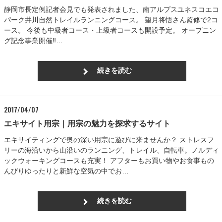
静岡市長定例記者会見でも発表されました、南アルプスユネスコエコ
パーク井川自然トレイルランニングコース。 望月将悟さん監修で2コ
ース。 今後も中級者コース・上級者コースも開設予定。 オープニン
グ記念事業開催‼…
続きを読む
2017/04/07
エキサイト用宗｜用宗の魅力を探求するサイト
エキサイティングで奥の深い用宗に遊びに来ませんか？ ストレスフ
リーの海沿いから山沿いのランニング、トレイル、自転車。ノルディ
ックウォーキングコースも充実！ アフターもお買い物やお食事もの
んびりゆったりと新鮮な空気の中でお…
続きを読む