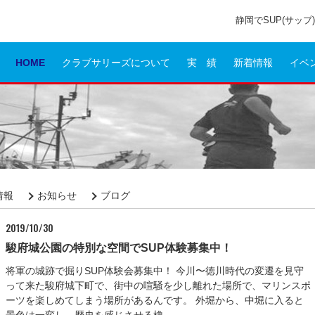
静岡でSUP(サッ
HOME
クラブサリーズについて
実 績
新着情報
イベ
情報
お知らせ
ブログ
2019/10/30
駿府城公園の特別な空間でSUP体験募集中！
将軍の城跡で掘りSUP体験会募集中！ 今川〜徳川時代の変遷を見守
って来た駿府城下町で、街中の喧騒を少し離れた場所で、マリンスポ
ーツを楽しめてしまう場所があるんです。 外堀から、中堀に入ると