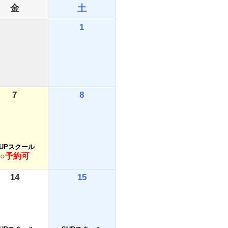
金
土
1
7
8
SUPスクール
○予約可
14
15